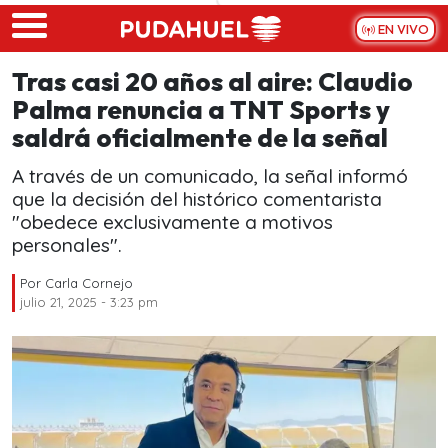
Skip to main content
EN VIVO
Tras casi 20 años al aire: Claudio
Palma renuncia a TNT Sports y
saldrá oficialmente de la señal
A través de un comunicado, la señal informó
que la decisión del histórico comentarista
"obedece exclusivamente a motivos
personales".
Por
Carla Cornejo
julio 21, 2025 - 3:23 pm