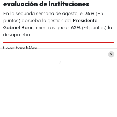
evaluación de instituciones
En la segunda semana de agosto, el
35%
(+3
puntos) aprueba la gestión del
Presidente
Gabriel Boric
, mientras que el
62%
(-4 puntos) la
desaprueba.
Leer también:
¿Lluvia en Santiago durante
el feriado del 15 de agosto?
Esto dice el pronóstico del
tiempo
Las instituciones mejor evaluadas son: