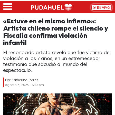
Skip to main content
EN VIVO
«Estuve en el mismo infierno»:
Artista chileno rompe el silencio y
Fiscalía confirma violación
infantil
El reconocido artista reveló que fue víctima de
violación a los 7 años, en un estremecedor
testimonio que sacudió al mundo del
espectáculo.
Por
Katherine Torres
agosto 5, 2025 - 3:10 pm