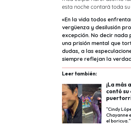
esta noche contará toda su 
«En la vida todos enfrent
vergüenza y desilusión pro
excepción. No decir nada 
una prisión mental que to
dudas, a las especulacion
siempre reflejan la verda
Leer también:
¡La más 
contó su 
puertorr
"Cindy Lópe
Chayanne es
el boricua."