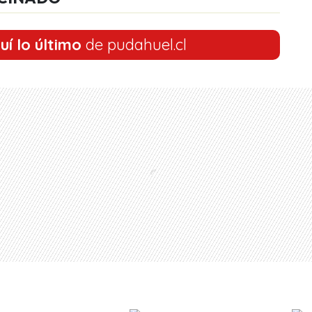
uí lo último
de pudahuel.cl