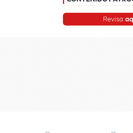
Revisa
aq