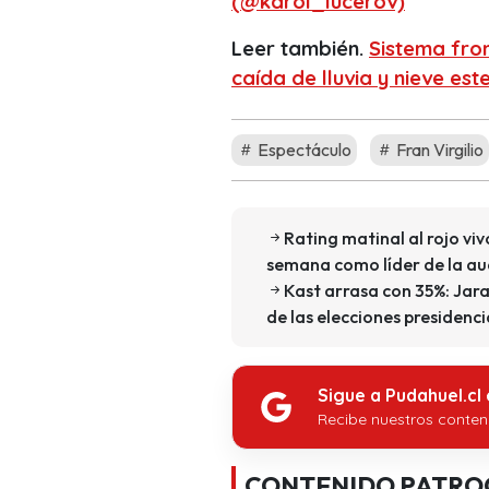
(@karol_lucerov)
Leer también.
Sistema fron
caída de lluvia y nieve est
Espectáculo
Fran Virgilio
Rating matinal al rojo viv
semana como líder de la au
Kast arrasa con 35%: Jara
de las elecciones presidenci
Sigue a Pudahuel.cl
Recibe nuestros conten
CONTENIDO PATRO