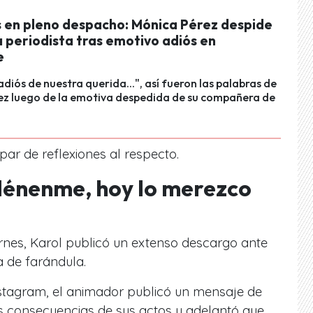
 en pleno despacho: Mónica Pérez despide
 periodista tras emotivo adiós en
e
adiós de nuestra querida...", así fueron las palabras de
ez luego de la emotiva despedida de su compañera de
par de reflexiones al respecto.
dénenme, hoy lo merezco
ernes, Karol publicó un extenso descargo ante
a de farándula.
nstagram, el animador publicó un mensaje de
s consecuencias de sus actos y adelantó que