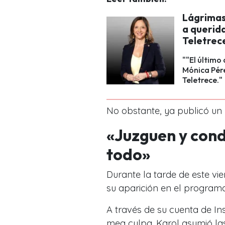
Lágrimas
a querida
Teletrec
""El último 
Mónica Pér
Teletrece."
No obstante, ya publicó un 
«Juzguen y con
todo»
Durante la tarde de este vi
su aparición en el program
A través de su cuenta de I
mea culpa. Karol asumió la