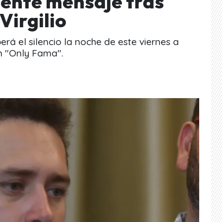
tente mensaje tras
Virgilio
rá el silencio la noche de este viernes a
on "Only Fama".