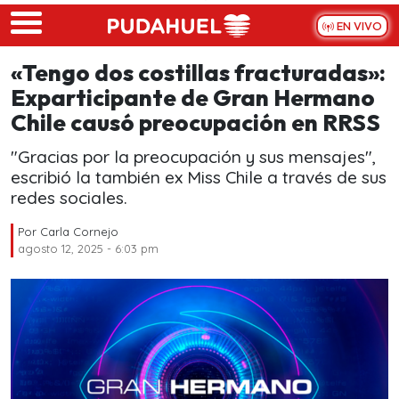
Skip to main content
EN VIVO
«Tengo dos costillas fracturadas»:
Exparticipante de Gran Hermano
Chile causó preocupación en RRSS
"Gracias por la preocupación y sus mensajes",
escribió la también ex Miss Chile a través de sus
redes sociales.
Por
Carla Cornejo
agosto 12, 2025 - 6:03 pm