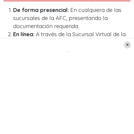
De forma presencial:
En cualquiera de las
sucursales de la AFC, presentando la
documentación requerida.
En línea:
A través de la Sucursal Virtual de la
AFC, ingresando con
Clave Única
o Clave
AFC. Para continuar con el proceso, se debe
seleccionar la opción
«Cobrar saldo
pensionado»
.
AFC
Este beneficio
protege a trabajadores y
trabajadoras
que hayan quedado sin empleo, ya
sea por
despido, renuncia voluntaria o término
de contrato
.