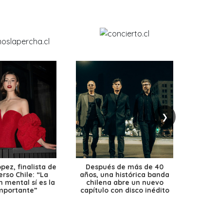
❯
ez, finalista de
Después de más de 40
Ante 
erso Chile: “La
años, una histórica banda
petr
 mental sí es la
chilena abre un nuevo
precio
mportante”
capítulo con disco inédito