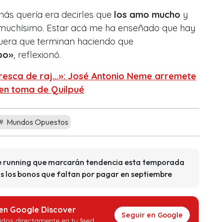
más quería era decirles que
los amo mucho
y
 muchísimo. Estar acá me ha enseñado que hay
fuera que terminan haciendo que
po»
, reflexionó.
resca de raj…»: José Antonio Neme arremete
 en toma de Quilpué
Mundos Opuestos
 de running que marcarán tendencia esta temporada
os los bonos que faltan por pagar en septiembre
 en Google Discover
Seguir en Google
idos directamente en tu feed.