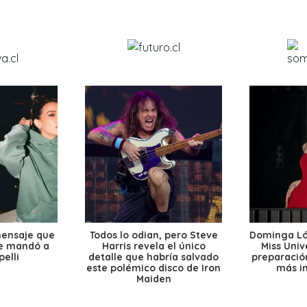
mensaje que
Todos lo odian, pero Steve
Dominga Lóp
le mandó a
Harris revela el único
Miss Univ
elli
detalle que habría salvado
preparación
este polémico disco de Iron
más i
Maiden