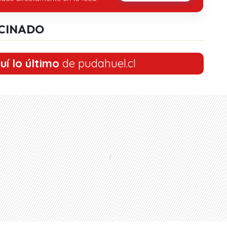
CINADO
uí lo último
de pudahuel.cl