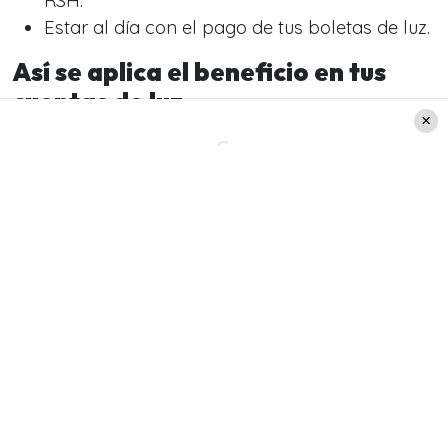
RSH.
Estar al día con el pago de tus boletas de luz.
Así se aplica el beneficio en tus
cuentas de luz
El
Subsidio Eléctrico no se entrega
en efectivo;
se aplica como una rebaja automática en tus
boletas mensuales. El monto del descuento varía
según el tamaño de tu grupo familiar, y se
entrega en una sola cuota que cubre todo el
segundo semestre de 2025: