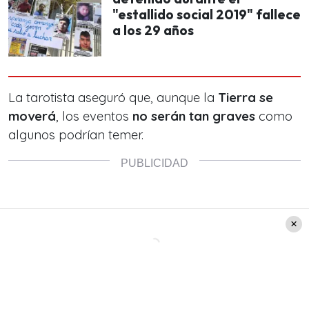
"estallido social 2019" fallece
a los 29 años
La tarotista aseguró que, aunque la
Tierra se
moverá
, los eventos
no serán tan graves
como
algunos podrían temer.