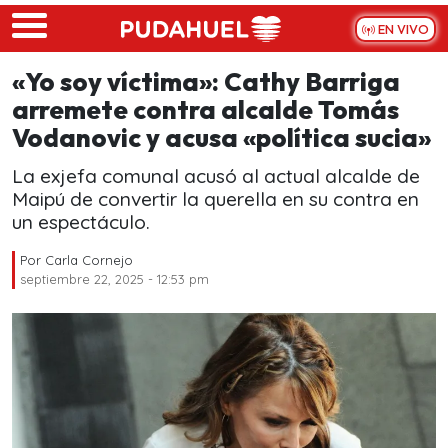
Skip to main content
EN VIVO
«Yo soy víctima»: Cathy Barriga
arremete contra alcalde Tomás
Vodanovic y acusa «política sucia»
La exjefa comunal acusó al actual alcalde de
Maipú de convertir la querella en su contra en
un espectáculo.
Por
Carla Cornejo
septiembre 22, 2025 - 12:53 pm