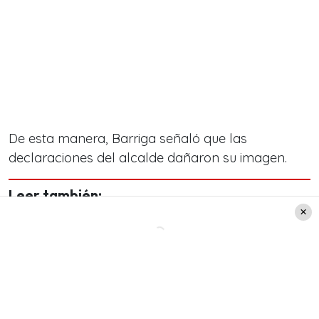
De esta manera, Barriga señaló que las
declaraciones del alcalde dañaron su imagen.
Leer también:
"Su partida deja un silencio
que pesa": Mega confirma en
vivo la muerte de miembro
del canal durante Fiestas
Patrias