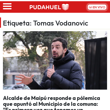
Skip to main content
EN VIVO
Etiqueta:
Tomas Vodanovic
Alcalde de Maipú responde a pólemica
que apuntó al Municipio de la comuna:
"Es primera vez que tenemos un