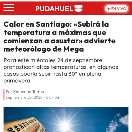
Skip to main content
EN VIVO
Calor en Santiago: «Subirá la
temperatura a máximas que
comienzan a asustar» advierte
meteorólogo de Mega
Para este miércoles 24 de septiembre
pronostican altas temperaturas, en algunos
casos podría subir hasta 30° en plena
primavera.
Por
Katherine Torres
septiembre 23, 2025 - 5:07 pm