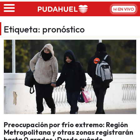
Skip to main content
EN VIVO
Etiqueta:
pronóstico
Preocupación por frío extremo: Región
Metropolitana y otras zonas registrarán
hasta 0 grados ¿Desde cuándo