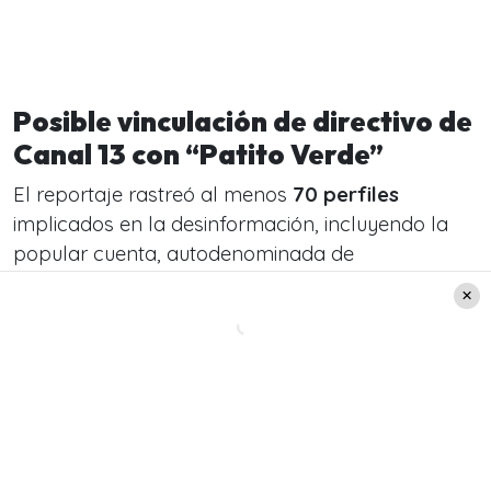
Posible vinculación de directivo de
Canal 13 con “Patito Verde”
El reportaje rastreó al menos
70 perfiles
implicados en la desinformación, incluyendo la
popular cuenta, autodenominada de
ultraderecha,
“Patito Verde”
, con más de
10 mil
seguidores.
La conexión con Góngora la respaldaron con
evidencias como:
Coincidencia de una fotografía de perfil
utilizada en
“Patito Verde”
y en su cuenta de