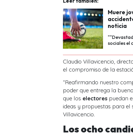
Leer también:
Muere jov
accidente
noticia
""Devastado
sociales el 
Claudio Villavicencio, dire
el compromiso de la estaci
“Reafirmando nuestro comp
poder que entrega la buena
que los
electores
puedan es
ideas y propuestas para el 
Villavicencio.
Los ocho candi