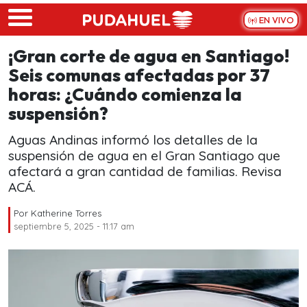
Skip to main content
EN VIVO
¡Gran corte de agua en Santiago!
Seis comunas afectadas por 37
horas: ¿Cuándo comienza la
suspensión?
Aguas Andinas informó los detalles de la
suspensión de agua en el Gran Santiago que
afectará a gran cantidad de familias. Revisa
ACÁ.
Por
Katherine Torres
septiembre 5, 2025 - 11:17 am