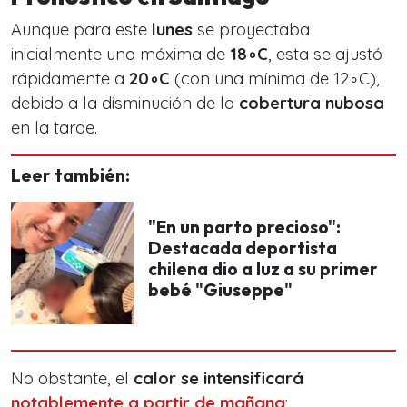
Aunque para este
lunes
se proyectaba
inicialmente una máxima de
18∘C
, esta se ajustó
rápidamente a
20
∘C
(con una mínima de 12∘C),
debido a la disminución de la
cobertura nubosa
en la tarde.
Leer también:
"En un parto precioso":
Destacada deportista
chilena dio a luz a su primer
bebé "Giuseppe"
No obstante, el
calor se intensificará
notablemente a partir de mañana
: