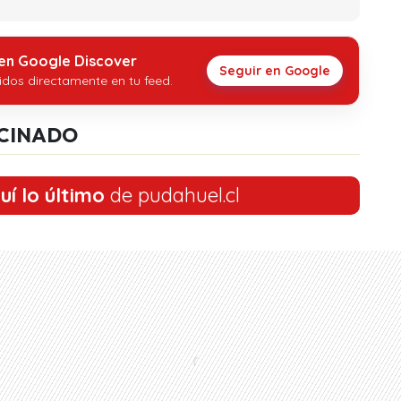
 en Google Discover
Seguir en Google
idos directamente en tu feed.
CINADO
uí lo último
de pudahuel.cl