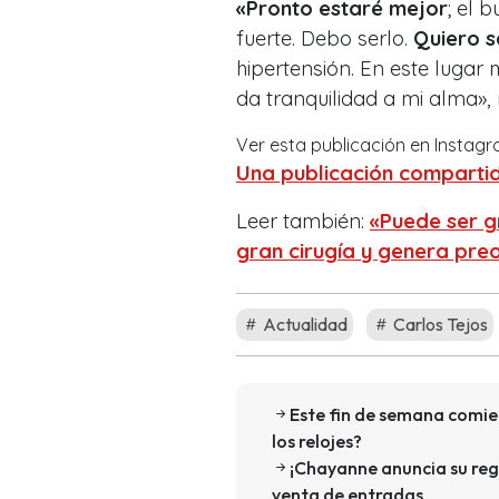
«Pronto estaré mejor
; el
fuerte. Debo serlo.
Quiero s
hipertensión. En este lugar
da tranquilidad a mi alma»,
Ver esta publicación en Instag
Una publicación compartid
Leer también:
«Puede ser g
gran cirugía y genera pre
Actualidad
Carlos Tejos
Este fin de semana comie
los relojes?
¡Chayanne anuncia su regr
venta de entradas