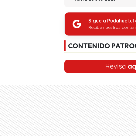
Sigue a Pudahuel.cl
Recibe nuestros conten
CONTENIDO PATRO
Revisa
aq