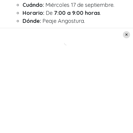
Cuándo:
Miércoles 17 de septiembre.
Horario:
De
7:00 a 9:00 horas
.
Dónde:
Peaje Angostura.
Horarios de regreso
Si ya estás planificando
tu retorno a Santiago,
el
«Peaje a Luca»
también estará activo en estas
fechas de retorno
por las
Fiestas Patrias:
Leer también:
"Mi mamá se rompió": La
desgarradora confesión de
Mane Swett en medio de la
lucha por su hijo