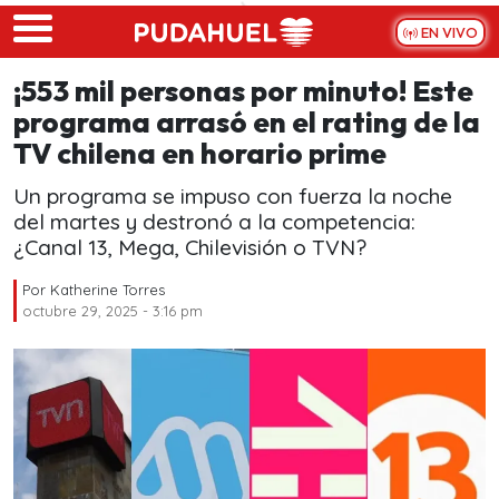
Skip to main content
EN VIVO
¡553 mil personas por minuto! Este
programa arrasó en el rating de la
TV chilena en horario prime
Un programa se impuso con fuerza la noche
del martes y destronó a la competencia:
¿Canal 13, Mega, Chilevisión o TVN?
Por
Katherine Torres
octubre 29, 2025 - 3:16 pm