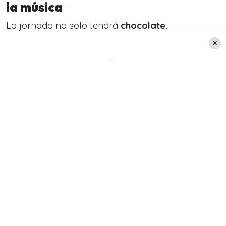
la música
La jornada no solo tendrá
chocolate.
Los asistentes podrán disfrutar de una gran
fiesta con un DJ en vivo
y mucha entretención.
El plato fuerte será un
Lip Sync Challenge
, donde
los participantes deberán caracterizarse como
sus ídolos musicales e interpretar coreografías
icónicas.