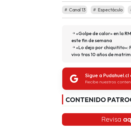
Canal 13
Espectáculo
«Golpe de calor» en la RM
este fin de semana
«Lo dejo por chiquitito»: 
vivo tras 10 años de matri
Sigue a Pudahuel.cl
Recibe nuestros conten
CONTENIDO PATRO
Revisa
aq