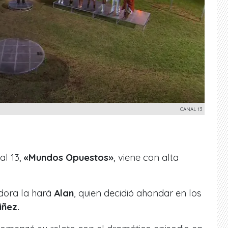
CANAL 13
al 13,
«Mundos Opuestos»
, viene con alta
dora la hará
Alan
, quien decidió ahondar en los
iñez.