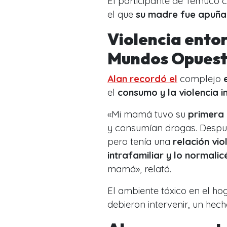
El participante de Temuco 
el que
su madre fue apuñal
Violencia entor
Mundos Opuest
Alan recordó el
complejo
el
consumo y la violencia i
«Mi mamá tuvo su
primera 
y consumían drogas. Despu
pero tenía una
relación vio
intrafamiliar y lo normalic
mamá», relató.
El ambiente tóxico en el ho
debieron intervenir, un hech