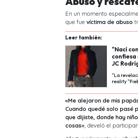
Abuso y rescat
En un momento especialmente
que fue
víctima de abuso
t
Leer también:
"Nací co
confiesa
JC Rodrí
"La revelac
reality "Fie
«Me alejaron de mis papás 
Cuando quedé solo pasé p
que dijiste, donde hay niñ
cosas»
, develó el participan