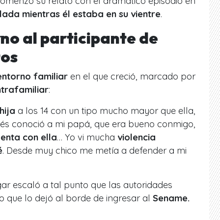
comenzó su relato con el dramático episodio en
ada mientras él estaba en su vientre
.
no al participante de
os
entorno familiar
en el que creció, marcado por
ntrafamiliar
:
hija
a los 14 con un tipo mucho mayor que ella,
és conoció a mi papá, que era bueno conmigo,
lenta con ella
… Yo vi mucha
violencia
é
. Desde muy chico me metía a defender a mi
gar escaló a tal punto que las autoridades
o que lo dejó al borde de ingresar al
Sename.