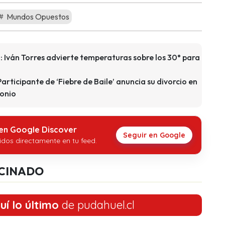
Mundos Opuestos
: Iván Torres advierte temperaturas sobre los 30° para
Participante de ‘Fiebre de Baile’ anuncia su divorcio en
monio
 en Google Discover
Seguir en Google
idos directamente en tu feed.
CINADO
uí lo último
de pudahuel.cl