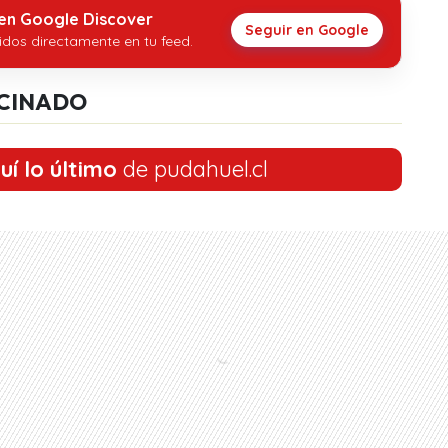
 en Google Discover
Seguir en Google
idos directamente en tu feed.
CINADO
uí lo último
de pudahuel.cl