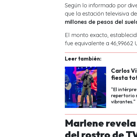
Según lo informado por div
que la estación televisiva 
millones de pesos del sue
El monto exacto, estableci
fue equivalente a 46,99662
Leer también:
Carlos V
fiesta to
"El intérpre
repertorio 
vibrantes."
Marlene revela 
del rostro de T