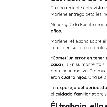
En una reciente entrevista
Marlene entregó detalles iné
Núñez y De la Fuente mant
años.
Marlene reflexionó sobre e
influyó en su carrera profes
«
Cometí un error en tener
casa
(…) En su momento sí
por ningún motivo. Era mu
eran
cuatro hijos
. Una se 
La
expareja del periodist
el
cuidado familiar s
obre s
Él trabaja, ella 