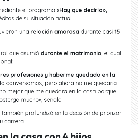
 mediante el programa
«Hay que decirlo»,
ditos de su situación actual.
uvieron una
relación amorosa
durante casi
15
l rol que asumió
durante el matrimonio
, el cual
ional:
 tres profesiones y haberme quedado en la
 lo conversamos, pero ahora no me quedaría
cho mejor que me quedara en la casa porque
posterga mucho», señaló.
a
también profundizó en la decisión de priorizar
u carrera.
en la casa con 4 hijos