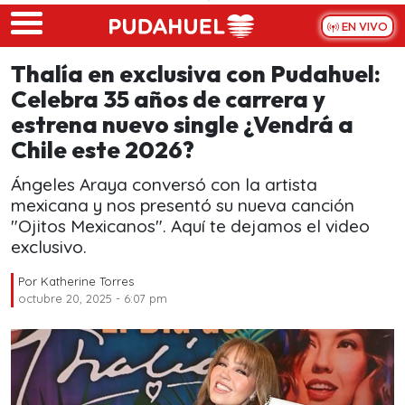
Skip to main content
EN VIVO
Thalía en exclusiva con Pudahuel:
Celebra 35 años de carrera y
estrena nuevo single ¿Vendrá a
Chile este 2026?
Ángeles Araya conversó con la artista
mexicana y nos presentó su nueva canción
"Ojitos Mexicanos". Aquí te dejamos el video
exclusivo.
Por
Katherine Torres
octubre 20, 2025 - 6:07 pm