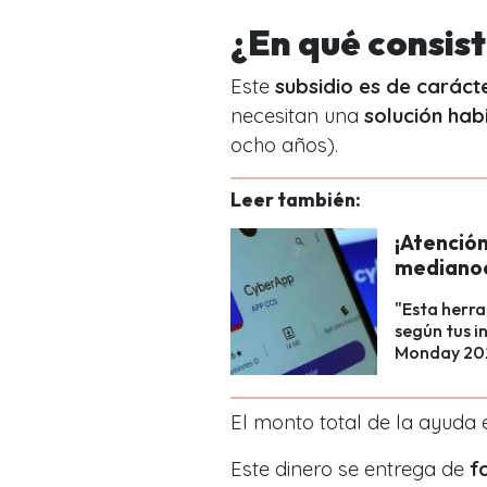
¿En qué consist
Este
subsidio es de caráct
necesitan una
solución hab
ocho años).
Leer también:
¡Atenció
medianoch
"Esta herra
según tus i
Monday 202
El monto total de la ayuda
Este dinero se entrega de
f