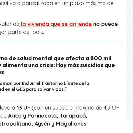
ecutiva o parcializada en un plazo máximo de
valor de
la vivienda que se arriende
no puede
or parte del país.
rno de salud mental que afecta a 800 mil
y alimenta una crisis: Hay más suicidios que
os
laman por Incluir el Trastorno Límite de la
d en el GES para salvar vidas."
eleva a
13 UF
(con un subsidio máximo de 4,9 UF
 de
Arica y Parinacota, Tarapacá,
tropolitana, Aysén y Magallanes
.