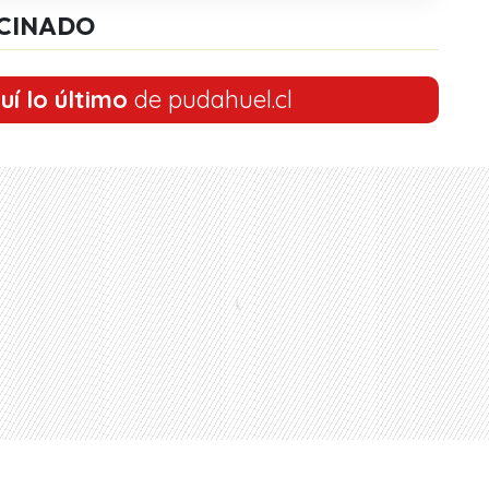
CINADO
uí lo último
de pudahuel.cl