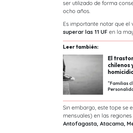
ser utilizado de forma cons
ocho años.
Es importante notar que el 
superar las 11 UF
en la may
Leer también:
El trasto
chilenos 
homicidi
"Familias c
Personalida
Sin embargo, este tope se 
mensuales) en las regiones
Antofagasta, Atacama, Me