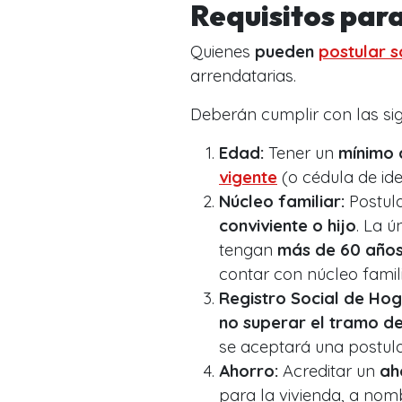
Requisitos para
Quienes
pueden
postular s
arrendatarias.
Deberán cumplir con las sig
Edad:
Tener un
mínimo 
vigente
(o cédula de ide
Núcleo familiar:
Postul
conviviente o hijo
. La 
tengan
más de 60 año
contar con núcleo famili
Registro Social de Hog
no superar el tramo d
se aceptará una postul
Ahorro:
Acreditar un
ah
para la vivienda, a nomb