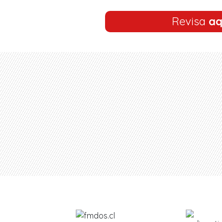
Revisa
aq