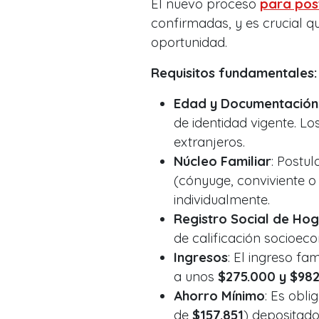
El nuevo proceso
para post
confirmadas, y es crucial q
oportunidad.
Requisitos fundamentales:
Edad y Documentación
de identidad vigente. L
extranjeros.
Núcleo Familiar
: Postul
(cónyuge, conviviente o 
individualmente.
Registro Social de Ho
de calificación socioec
Ingresos
: El ingreso fa
a unos
$275.000 y $98
Ahorro Mínimo
: Es obl
de
$157.851
) depositado