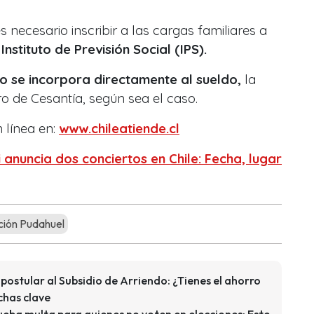
s necesario inscribir a las cargas familiares a
Instituto de Previsión Social (IPS).
o se incorpora directamente al sueldo,
la
o de Cesantía, según sea el caso.
n línea en:
www.chileatiende.cl
 anuncia dos conciertos en Chile: Fecha, lugar
ión Pudahuel
ostular al Subsidio de Arriendo: ¿Tienes el ahorro
chas clave
eba multa para quienes no voten en elecciones: Este