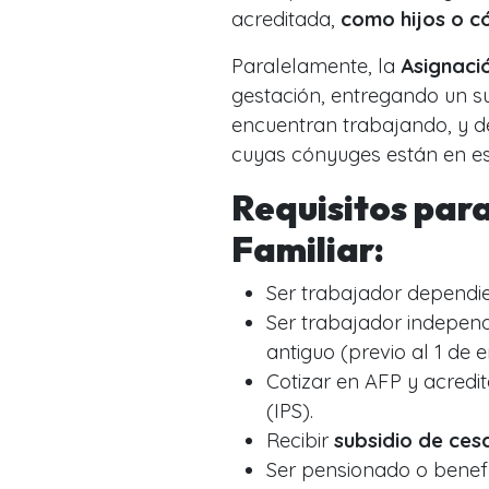
acreditada,
como hijos o c
Paralelamente, la
Asignaci
gestación, entregando un s
encuentran trabajando, y d
cuyas cónyuges están en es
Requisitos par
Familiar:
Ser trabajador dependie
Ser trabajador independi
antiguo (previo al 1 de e
Cotizar en AFP y acredita
(IPS).
Recibir
subsidio de ces
Ser pensionado o benefi