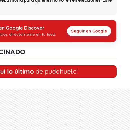
 en Google Discover
Seguir en Google
idos directamente en tu feed.
CINADO
uí lo último
de pudahuel.cl