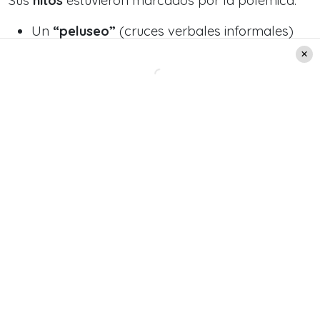
Sus
hitos
estuvieron marcados por la polémica:
Un
“peluseo”
(cruces verbales informales)
con la candidata
Jara
durante el
Encuentro
Nacional del Agro.
La crítica del analista
Axel Callís
sobre su
presunta
falta de capacidad
en materia
económica.
Kaiser sella su ascenso