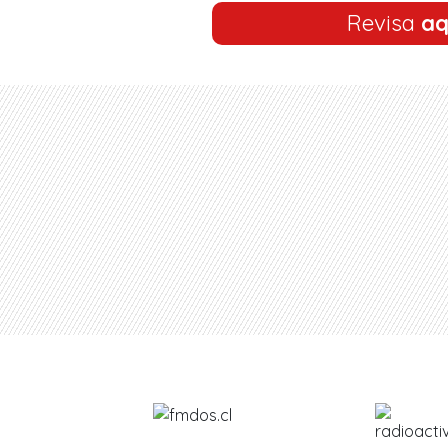
Revisa
aq