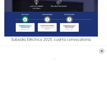
Subsidio Eléctrico 2025, cuarta convocatoria.
Además, hay esperanza
para una quinta y
s
exta convocatoria
: si el Congreso aprueba
la ley que busca extender el Subsidio Eléctrico
hasta 2027.
Se abrirá un nuevo proceso para que más
familias accedan a esta ayuda.
Requisitos para el subsidio de luz
Es importante asegurar una postulación exitosa,