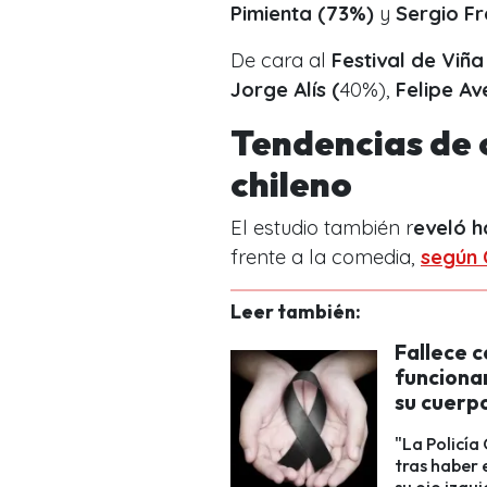
Pimienta (73%)
y
Sergio Fr
De cara al
Festival de Viña
Jorge Alís (
40%),
Felipe Av
Tendencias de 
chileno
El estudio también r
eveló h
frente a la comedia,
según
Leer también:
Fallece c
funcionar
su cuerp
"La Policía
tras haber 
su ojo izqui