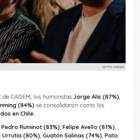
GETTYS IMAGES
C de CADEM, los humoristas
Jorge Alís (87%)
,
limming (84%)
se consolidaron como los
os en Chile.
n
Pedro Ruminot (83%)
,
Felipe Avello (81%)
,
 Urrutia (80%)
,
Guatón Salinas (74%)
,
Pato