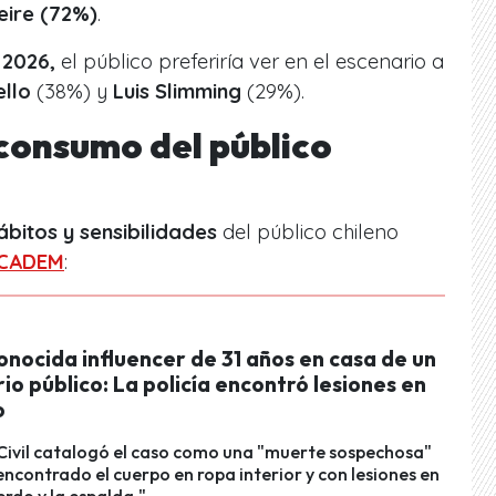
eire (72%)
.
 2026,
el público preferiría ver en el escenario a
ello
(38%) y
Luis Slimming
(29%).
consumo del público
ábitos y sensibilidades
del público chileno
 CADEM
:
onocida influencer de 31 años en casa de un
io público: La policía encontró lesiones en
o
 Civil catalogó el caso como una "muerte sospechosa"
encontrado el cuerpo en ropa interior y con lesiones en
erdo y la espalda."