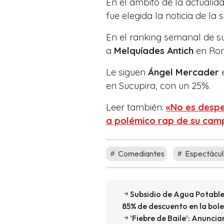
En el ámbito de la actualida
fue elegida la noticia de l
En el ranking semanal de su
a
Melquíades Antich
en Rom
Le siguen
Ángel Mercader
e
en Sucupira, con un 25%.
Leer también:
«No es despec
a polémico rap de su camp
Comediantes
Espectácul
Subsidio de Agua Potable
85% de descuento en la bol
‘Fiebre de Baile’: Anuncia