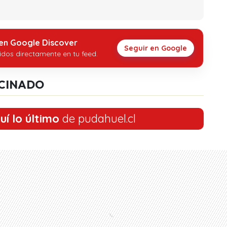
 en Google Discover
Seguir en Google
idos directamente en tu feed.
CINADO
uí lo último
de pudahuel.cl