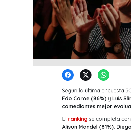
Según la última encuesta 5
Edo Caroe (86%)
y
Luis S
comediantes mejor evaluad
El
ranking
se completa co
Alison Mandel (81%)
,
Diego