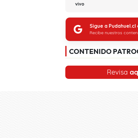
vivo
Sigue a Pudahuel.cl
Recibe nuestros conten
CONTENIDO PATRO
Revisa
aq