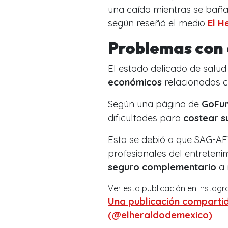
una caída mientras se bañaba
según reseñó el medio
El H
Problemas con 
El estado delicado de salud
económicos
relacionados co
Según una página de
GoFu
dificultades para
costear s
Esto se debió a que SAG-AF
profesionales del entreteni
seguro complementario
a 
Ver esta publicación en Instag
Una publicación compartid
(@elheraldodemexico)