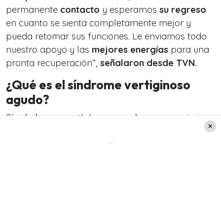
permanente
contacto
y esperamos
su regreso
en cuanto se sienta completamente mejor y
pueda retomar sus funciones. Le enviamos todo
nuestro apoyo y las
mejores energías
para una
pronta recuperación”,
señalaron desde TVN.
¿Qué es el síndrome vertiginoso
agudo?
El «
síndrome vertiginoso agudo»
se caracteriza
por la
aparición repentina de vértigo o mareo
intenso,
que suele ir acompañado de náuseas,
vómitos
e inestabilidad.