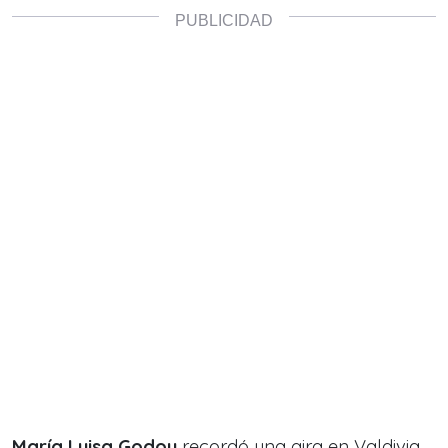
María Luisa Godoy
recordó una gira en Valdivia