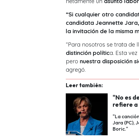
netamente un
asunto labor
“Si cualquier otro candida
candidata Jeannette Jara,
la invitación de la misma
“Para nosotros se trata de 
distinción polític
a. Esta vez
pero
nuestra disposición s
agregó.
Leer también:
"No es de
refiere a
"La canció
Jara (PC), 
Boric."