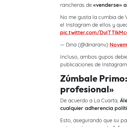
rancheras de
«venderse» a
No me gusta la cumbia de Vi
el Instagram de ellos y qu
pic.twitter.com/DuITTIkMc
— Dina (@dinaranu)
Novemb
Incluso, ambos gupos debi
publicaciones de Instagram
Zúmbale Primo: 
profesional»
De acuerdo a La Cuarta,
Ál
cualquier adherencia polít
Esto, asegurando que su par