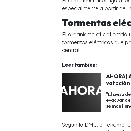
El clima inusual obliga a lo
especialmente a partir del 
Tormentas eléct
El organismo oficial emitió
tormentas eléctricas que po
central.
Leer también:
AHORA| A
votación
"El aviso d
evacuar de 
se mantiene
Según la DMC, el fenómeno