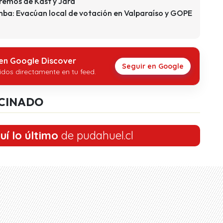
tremos de Kast y Jara
: Evacúan local de votación en Valparaíso y GOPE
 en Google Discover
Seguir en Google
idos directamente en tu feed.
CINADO
uí lo último
de pudahuel.cl