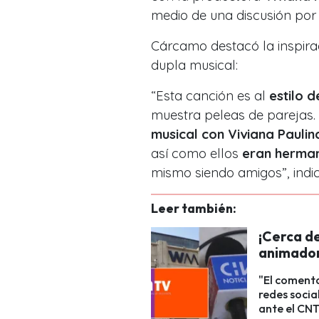
medio de una discusión por 
Cárcamo destacó la inspirac
dupla musical:
“Esta canción es al
estilo d
muestra peleas de parejas
musical con Viviana Paulin
así como ellos
eran herman
mismo siendo amigos”, indic
Leer también:
¡Cerca d
animador
"El comenta
redes socia
ante el CNT