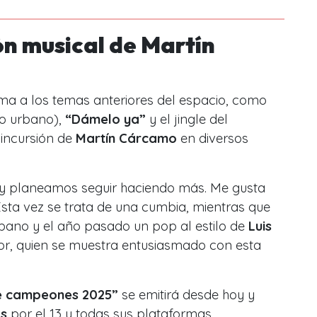
ón musical de Martín
ma a los temas anteriores del espacio, como
o urbano),
“Dámelo ya”
y el
jingle
del
incursión de
Martín Cárcamo
en diversos
 y planeamos seguir haciendo más. Me gusta
Esta vez se trata de una cumbia, mientras que
urbano y el año pasado un pop al estilo de
Luis
or, quien se muestra entusiasmado con esta
 de campeones 2025”
se emitirá desde hoy y
as
por el 13 y todas sus plataformas.