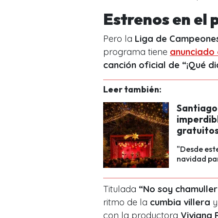
Estrenos en el
Pero la
Liga de Campeone
programa tiene
anunciado 
canción oficial de “¡Qué di
Leer también:
Santiago 
imperdibl
gratuito
"Desde este
navidad par
Titulada
“No soy chamulle
ritmo de la
cumbia villera
y
con la productora
Viviana 