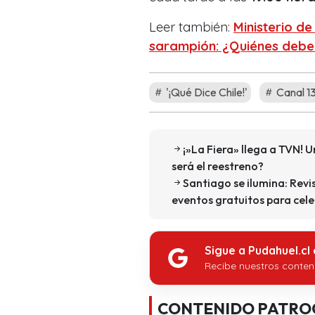
Leer también:
Ministerio d
sarampión: ¿Quiénes debe
'¡Qué Dice Chile!'
Canal 1
¡»La Fiera» llega a TVN! 
será el reestreno?
Santiago se ilumina: Revi
eventos gratuitos para cel
Sigue a Pudahuel.cl
Recibe nuestros conten
CONTENIDO PATRO