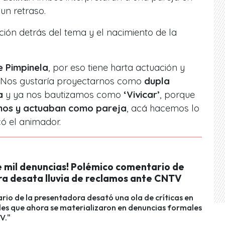
un retraso.
ión detrás del tema y el nacimiento de la
e Pimpinela
, por eso tiene harta actuación y
. Nos gustaría proyectarnos como
dupla
a
y ya nos bautizamos como
‘Vivicar’
, porque
os y actuaban como pareja
, acá hacemos lo
ó el animador.
e mil denuncias! Polémico comentario de
a desata lluvia de reclamos ante CNTV
rio de la presentadora desató una ola de críticas en
les que ahora se materializaron en denuncias formales
V."