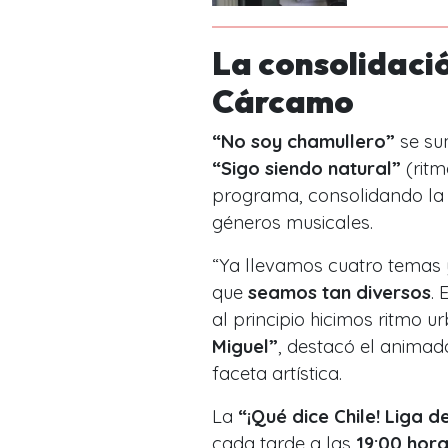
La consolidaci
Cárcamo
“No soy chamullero”
se su
“Sigo siendo natural”
(ritm
programa, consolidando la 
géneros musicales.
“Ya llevamos cuatro temas
que
seamos tan diversos
. 
al principio hicimos ritmo 
Miguel”
, destacó el animad
faceta artística.
La
“¡Qué dice Chile! Liga
cada tarde a las
19:00 hor