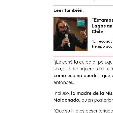
Leer también:
"Estamos
Lagos an
Chile
"El reconoc
tiempo acu
“¡Le echó la culpa al peluqu
sea, si el peluquero te dice
como esa no puede… que d
entonces.
Incluso,
la madre de la Mis
Maldonado
, quien posteri
“Que su hija es descriteriad