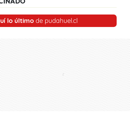
CINADO
uí lo último
de pudahuel.cl