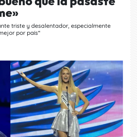
bueno que la pasaste
me»
tante triste y desalentador, especialmente
mejor por país“