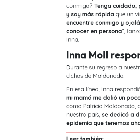
conmigo?
Tenga cuidado, 
y soy más rápida
que un vi
encuentre conmigo y ojalá 
conocer en persona
”, lan
Inna.
Inna Moll respo
Durante su regreso a nuestr
dichos de Maldonado.
En esa línea, Inna respondió
mi mamá me dolió un poc
como Patricia Maldonado, q
nuestro país,
se dedicó a d
epidemia que tenemos ahor
Leer también: