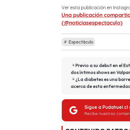
Ver esta publicación en Instag
Una publicación compartid
(@noticiasespectaculo)
Espectáculo
Previo a su debut en el E
dos íntimos shows en Valpa
¿La diabetes es una barr
acerca de esta enfermedad
Sigue a Pudahuel.cl
Recibe nuestros conten