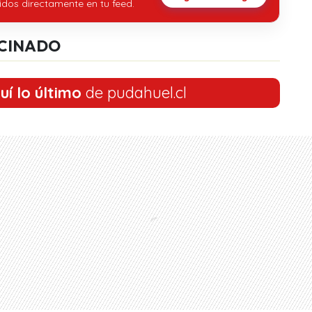
idos directamente en tu feed.
CINADO
uí lo último
de pudahuel.cl