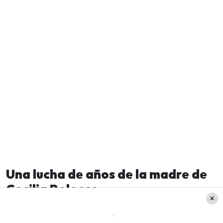
Una lucha de años de la madre de
Cecilia Bolocco
Diana Bolocco,
tras una reciente emisión de
Fiebre de Baile
,
profundizó en la situación
que