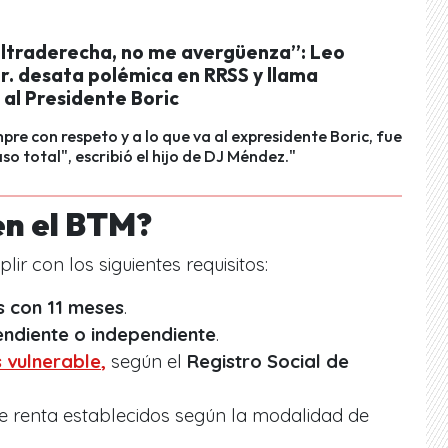
ultraderecha, no me avergüenza”: Leo
r. desata polémica en RRSS y llama
al Presidente Boric
pre con respeto y a lo que va al expresidente Boric, fue
so total", escribió el hijo de DJ Méndez."
en el BTM?
r con los siguientes requisitos:
s con 11 meses
.
ndiente o independiente
.
 vulnerable
,
según el
Registro Social de
e renta establecidos según la modalidad de