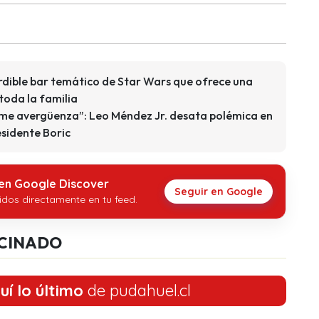
rdible bar temático de Star Wars que ofrece una
toda la familia
 me avergüenza”: Leo Méndez Jr. desata polémica en
esidente Boric
 en Google Discover
Seguir en Google
idos directamente en tu feed.
CINADO
uí lo último
de pudahuel.cl