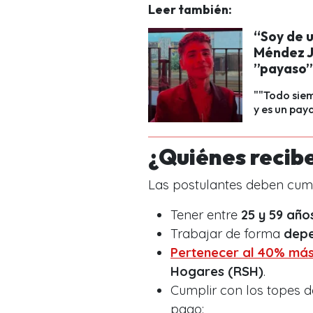
Leer también:
“Soy de 
Méndez J
”payaso” 
""Todo siem
y es un paya
¿Quiénes recib
Las postulantes deben cumpli
Tener entre
25 y 59 año
Trabajar de forma
depe
Pertenecer al
40% más
Hogares (RSH)
.
Cumplir con los topes d
pago: