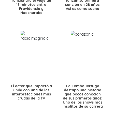
funcionará el viaje de
lanzan su primera
13 minutos entre
canción en 28 años:
Providencia y
Así es como suena
Huechuraba
El actor que impactó a
La Combo Tortuga
Chile con una de las
destapó una historia
interpretaciones más
que pocos conocían
crudas de la TV
de sus primeros años:
Uno de los shows más
insólitos de su carrera