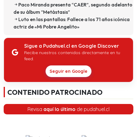
Paco Miranda presenta “CAER”, segundo adelanto
de su álbum “Metástasis”
Luto en las pantallas: Fallece a los 71 años icónica
actriz de «Mi Pobre Angelito»
Sigue a Pudahuel.cl en Google Discover
Recibe nuestros contenidos directamente en tu
feed.
Seguir en Google
CONTENIDO PATROCINADO
Revisa
aquí lo último
de pudahuel.cl