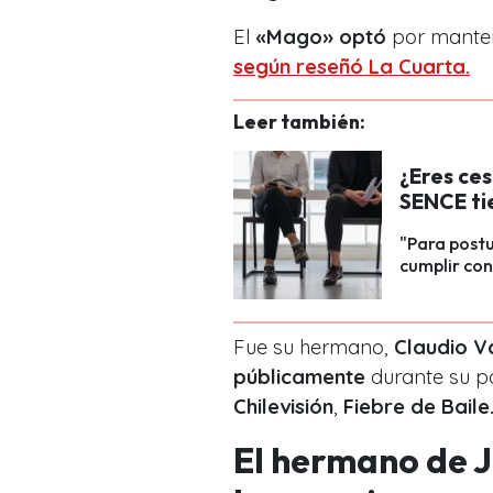
El
«Mago» optó
por mantene
según reseñó La Cuarta.
Leer también:
¿Eres ces
SENCE tie
"Para postu
cumplir con
Fue su hermano,
Claudio Va
públicamente
durante su pa
Chilevisión
,
Fiebre de Baile
El hermano de J