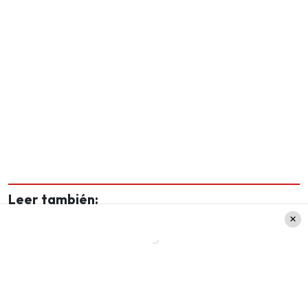
Leer también:
¡Viaja por todo Chile a mitad
de precio!: Así funciona el
beneficio de transporte para
los adultos mayores