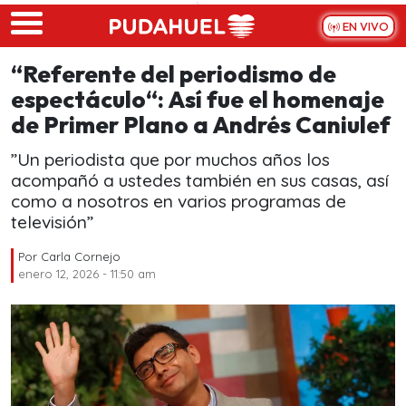
Skip to main content
EN VIVO
“Referente del periodismo de
espectáculo“: Así fue el homenaje
de Primer Plano a Andrés Caniulef
”Un periodista que por muchos años los
acompañó a ustedes también en sus casas, así
como a nosotros en varios programas de
televisión”
Por
Carla Cornejo
enero 12, 2026 - 11:50 am