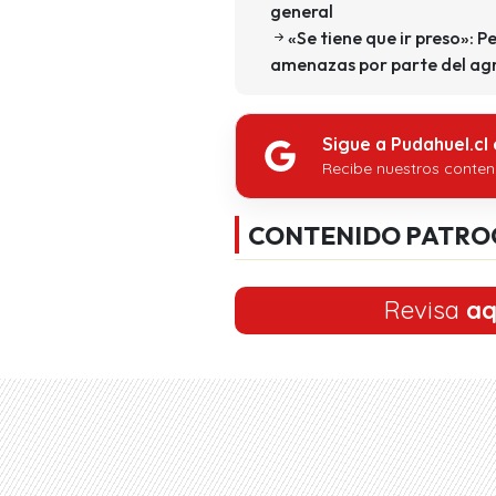
general
«Se tiene que ir preso»: P
amenazas por parte del ag
Sigue a Pudahuel.cl
Recibe nuestros conten
CONTENIDO PATRO
Revisa
aq