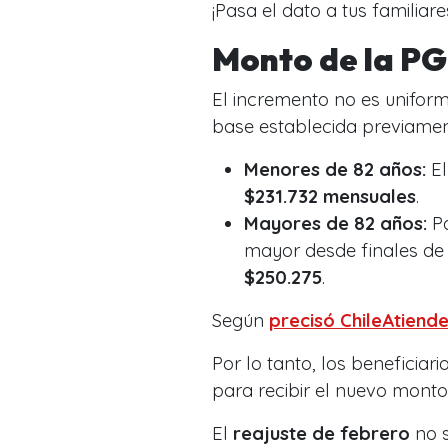
¡Pasa el dato a tus familiare
Monto de la P
El incremento no es unifor
base establecida previame
Menores de 82 años:
El
$231.732 mensuales
.
Mayores de 82 años:
Pa
mayor desde finales de 
$250.275
.
Según
precisó ChileAtiend
Por lo tanto, los beneficiar
para recibir el nuevo mont
El
reajuste de febrero
no s