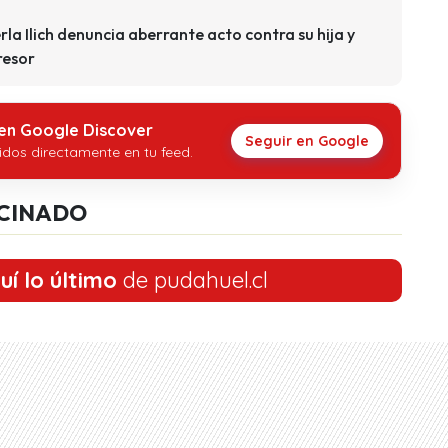
erla Ilich denuncia aberrante acto contra su hija y
resor
 en Google Discover
Seguir en Google
idos directamente en tu feed.
CINADO
uí lo último
de pudahuel.cl