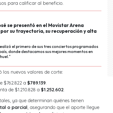
os para calificar al beneficio.
osé se presentó en el Movistar Arena
or su trayectoria, su recuperación y alta
 realizó el primero de sus tres conciertos programados
 país, donde destacamos sus mejores momentos en
huel."
ó los nuevos valores de corte:
e $762.822 a
$789.139
.
ta de $1.210.828 a
$1.252.602
.
ales, ya que determinan quiénes tienen
tal o parcial
, asegurando que el aporte llegue