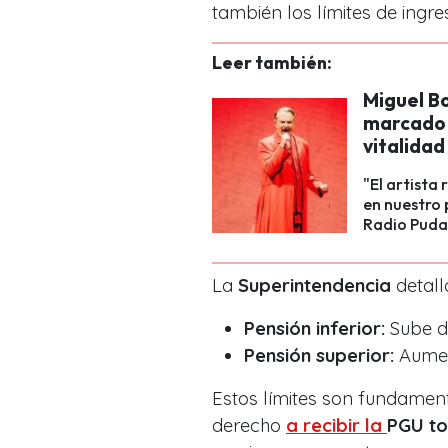
también los límites de ingres
Leer también:
Miguel B
marcado p
vitalidad
"El artista
en nuestro
Radio Puda
La
Superintendencia
detall
Pensión inferior:
Sube d
Pensión superior:
Aumen
Estos límites son fundament
derecho
a recibir la
PGU to