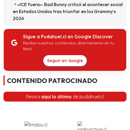
«ICE fuera»: Bad Bunny criticó el acontecer social
en Estados Unidos tras triunfar en los Grammy’s
2026
Sigue a Pudahuel.cl en Google Discover
Recibe nuestros contenidos directamente en tu
feed.
Seguir en Google
CONTENIDO PATROCINADO
Revisa
aquí lo último
de pudahuel.cl