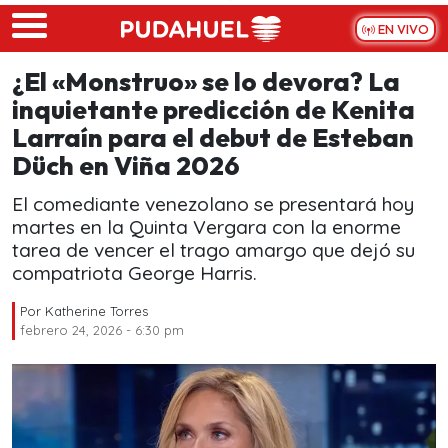
Skip to main content
EN VIVO
¿El «Monstruo» se lo devora? La
inquietante predicción de Kenita
Larraín para el debut de Esteban
Düch en Viña 2026
El comediante venezolano se presentará hoy
martes en la Quinta Vergara con la enorme
tarea de vencer el trago amargo que dejó su
compatriota George Harris.
Por
Katherine Torres
febrero 24, 2026 - 6:30 pm