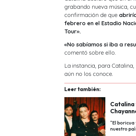
grabando nueva música, cua
confirmación de que
abrirí
febrero en el Estadio Nac
Tour».
«No sabíamos si iba a resu
comentó sobre ello.
La instancia, para Catalina,
aún no los conoce.
Leer también:
Catalina 
Chayanne
"El boricua
nuestro país