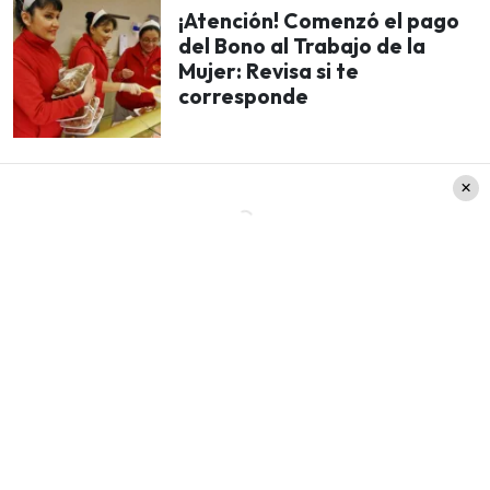
¡Atención! Comenzó el pago
del Bono al Trabajo de la
Mujer: Revisa si te
corresponde
Por su parte, el periodista
José María del
Pino
asumirá un desafío de alto impacto:
una
nueva sección de fiscalización
donde
investigará y denunciará casos de corrupción en
servicios públicos, sin descuidar sus reconocidos
análisis de la contingencia internacional.
Interactividad y voces expertas
La
nueva temporada
refuerza su panel de
especialistas, quienes no solo entregan datos,